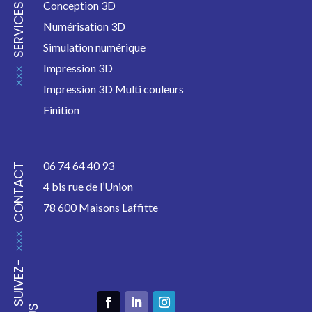
Conception 3D
SERVICES
Numérisation 3D
Simulation numérique
Impression 3D
Impression 3D Multi couleurs
Finition
06 74 64 40 93
CONTACT
4 bis rue de l’Union
78 600
Maisons Laffitte
S
U
I
V
E
Z
-
N
O
U